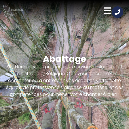
Abattage
Sky Horizon vous propose ses services d'élagage et
d'abattage e, Belgique. Que vous cherchiez à
démonter ou à entretenir vos espaces verts, notre
équipe de professionnels dispose du matériel et des
compétences pour mener votre chantier à bien !