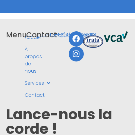
Menu
Contact
contact@skyhorizon.be
+32(0)473/488.118
Accueil
À
propos
de
nous
Services
Contact
Lance-nous la
corde !